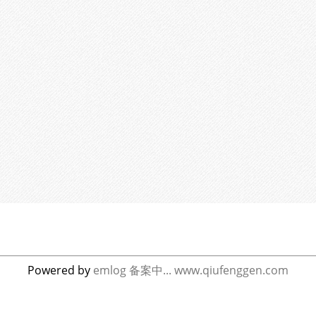
Powered by
emlog
备案中...
www.qiufenggen.com