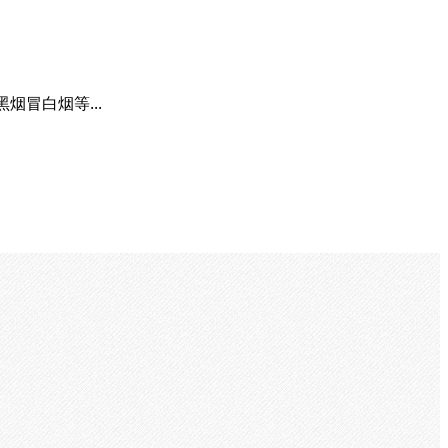
黑烟冒白烟等...