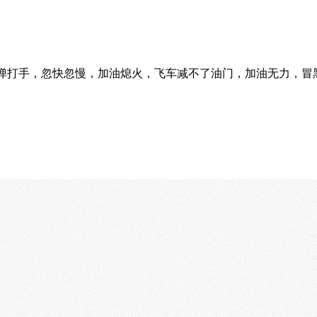
92F汽油机维修，反弹打手，忽快忽慢，加油熄火，飞车减不了油门，加油无力，冒